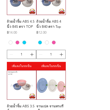
ถ้วยน้ำจิ้ม ABS 4.5
ถ้วยน้ำจิ้ม ABS 4
นิ้ว B45 ตรา TOP
นิ้ว B40 ตรา Top
ราคา
ราคา
฿14.00
฿12.00
เพิ่มลงในรถเข็น
เพิ่มลงในรถเข็น
ถ้วยน้ำจิ้ม ABS 3.5
จานเปล จานทรงรี