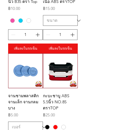
นิ้ว B35 ตรา Top
เนื้อ ABS ตราTOP
ราคา
ราคา
฿10.00
฿15.00
เพิ่มลงในรถเข็น
เพิ่มลงในรถเข็น
จานชามพลาสติก
กะบะชาบู ABS
จานเล็ก จานกลม
5.5นิ้ว NO.85
บาง
ตราTOP
ราคา
ราคา
฿5.00
฿25.00