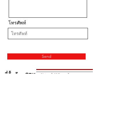
โทรศัพท์
Send
ที่ตั้ง ร้าน SBK
34 ซอยเอกชัย 83/7 ถนนเอกชัย แขวงคลองบางบอน
เขตบางบอน กรุงเทพมหานคร ไปรษณีย์ 10150