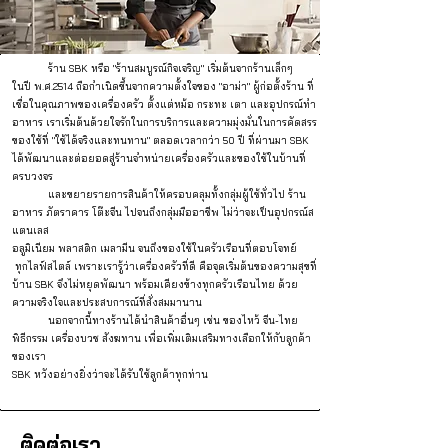
ร้าน SBK หรือ "ร้านสมบูรณ์กิจเจริญ" เริ่มต้นจากร้านเล็กๆ
ในปี พ.ศ.2514 ถือกำเนิดขึ้นจากความตั้งใจของ "อาม่า" ผู้ก่อตั้งร้าน ที่
เชื่อในคุณภาพของเครื่องครัว ตั้งแต่หม้อ กระทะ เตา และอุปกรณ์ทำ
อาหาร เราเริ่มต้นด้วยใจรักในการบริการและความมุ่งมั่นในการคัดสรร
ของใช้ที่ "ใช้ได้จริงและทนทาน" ตลอดเวลากว่า 50 ปี ที่ผ่านมา SBK
ได้พัฒนาและต่อยอดสู่ร้านจำหน่ายเครื่องครัวและของใช้ในบ้านที่
ครบวงจร
และขยายรายการสินค้าให้ครอบคลุมทั้งกลุ่มผู้ใช้ทั่วไป ร้าน
อาหาร ภัตราคาร โต๊ะจีน ไปจนถึงกลุ่มมืออาชีพ ไม่ว่าจะเป็นอุปกรณ์ส
แตนเลส
อลูมิเนียม พลาสติก เมลามีน จนถึงของใช้ในครัวเรือนที่ตอบโจทย์
ทุกไลฟ์สไตล์ เพราะเรารู้ว่าเครื่องครัวที่ดี คือจุดเริ่มต้นของความสุขที่
บ้าน SBK จึงไม่หยุดพัฒนา พร้อมเคียงข้างทุกครัวเรือนไทย ด้วย
ความจริงใจและประสบการณ์ที่สั่งสมมานาน
นอกจากนี้ทางร้านได้นำสินค้าอื่นๆ เช่น ของไหว้ จีน-ไทย
พิธีกรรม เครื่องบวช สังฆทาน เพื่อเพิ่มเติมเสริมทางเลือกให้กับลูกค้า
ของเรา
SBK หวังอย่างยิ่งว่าจะได้รับใช้ลูกค้าทุกท่าน
ติดต่อเรา