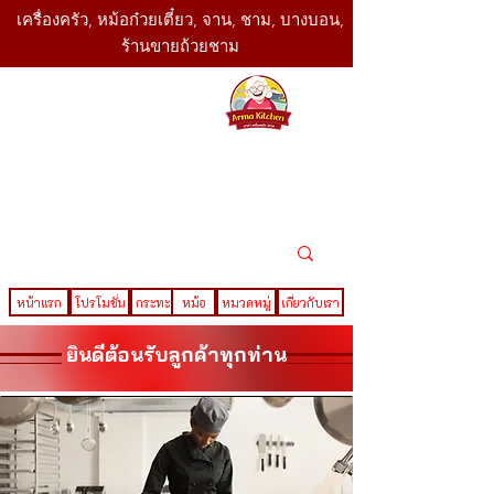
เครื่องครัว, หม้อก๋วยเตี๋ยว, จาน, ชาม, บางบอน,
ร้านขายถ้วยชาม
SBK
Today
ติดต่อเรา
02-416-
,061-325-
4782
2888
LINE ID : @sbktoday
หน้าแรก
โปรโมชั่น
กระทะ
หม้อ
หมวดหมู่
เกี่ยวกับเรา
ยินดีต้อนรับลูกค้าทุกท่าน