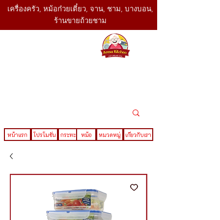
เครื่องครัว, หม้อก๋วยเตี๋ยว, จาน, ชาม, บางบอน,
ร้านขายถ้วยชาม
SBK
Today
ติดต่อเรา
02-416-
,061-325-
4782
2888
LINE ID : @sbktoday
หน้าแรก
โปรโมชั่น
กระทะ
หม้อ
หมวดหมู่
เกี่ยวกับเรา