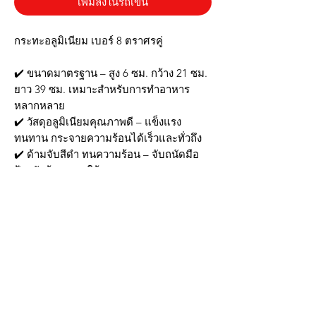
เพิ่มลงในรถเข็น
กระทะอลูมิเนียม เบอร์ 8 ตราศรคู่
✔️ ขนาดมาตรฐาน – สูง 6 ซม. กว้าง 21 ซม.
ยาว 39 ซม. เหมาะสำหรับการทำอาหาร
หลากหลาย
✔️ วัสดุอลูมิเนียมคุณภาพดี – แข็งแรง
ทนทาน กระจายความร้อนได้เร็วและทั่วถึง
✔️ ด้ามจับสีดำ ทนความร้อน – จับถนัดมือ
ป้องกันร้อนขณะใช้งาน
✔️ เหมาะสำหรับครัวทุกประเภท – ใช้ทอด
ผัด หรือทำเมนูต่างๆ ได้สะดวก
✔️ ทำความสะอาดง่าย – ผิวเรียบ ไม่อม
คราบ ล้างน้ำได้ง่าย
📦 สินค้าพร้อมส่ง! สั่งวันนี้ ได้รับสินค้า
รวดเร็ว
🛒 กระทะคุณภาพดี ใช้งานง่าย ตอบโจทย์
ทุกเมนูโปรดของคุณ