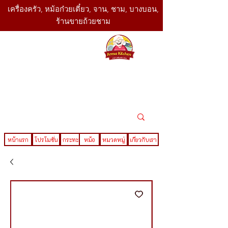
เครื่องครัว, หม้อก๋วยเตี๋ยว, จาน, ชาม, บางบอน,
ร้านขายถ้วยชาม
SBK
Today
ติดต่อเรา
02-416-
,061-325-
4782
2888
LINE ID : @sbktoday
หน้าแรก
โปรโมชั่น
กระทะ
หม้อ
หมวดหมู่
เกี่ยวกับเรา