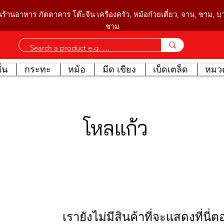
นร้านอาหาร ภัตตาคาร โต๊ะจีน เครื่องครัว, หม้อก๋วยเตี๋ยว, จาน, ชาม, 
ชาม
่น
กระทะ
หม้อ
มีด เขียง
เบ็ดเตล็ด
หมวด
โหลแก้ว
เรายังไม่มีสินค้าที่จะแสดงที่นี่ตอ