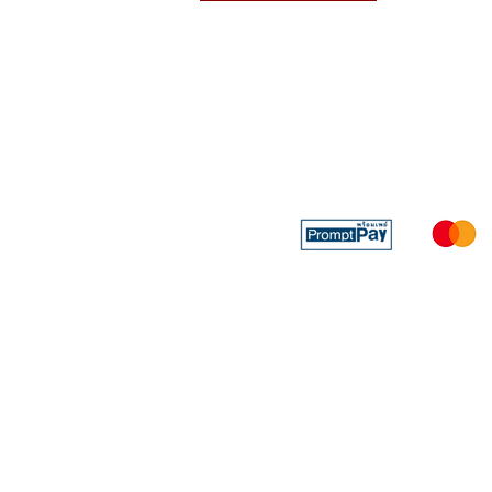
บริการส่งด่วน เฉพาะใน
Line: @sbktoday (อย่าลื
We accept the followin