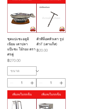
ชุดแปะซะอลูมิ
ตัวทีล็อคหัวเตา รูป
เนียม เตาปลา
ตัวT (เตาแก็ส)
แป๊ะซะ ไม้รอง ตรา
ราคา
฿20.00
ศรคู่
ราคา
฿270.00
เพิ่มลงในรถเข็น
เพิ่มลงในรถเข็น