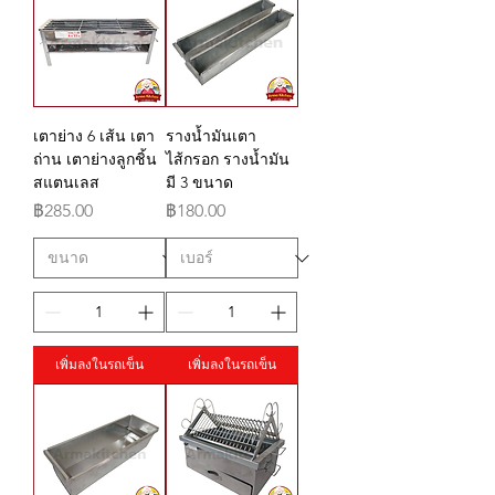
เตาย่าง 6 เส้น เตา
รางน้ำมันเตา
ถ่าน เตาย่างลูกชิ้น
ไส้กรอก รางน้ำมัน
สแตนเลส
มี 3 ขนาด
ราคา
ราคา
฿285.00
฿180.00
เพิ่มลงในรถเข็น
เพิ่มลงในรถเข็น