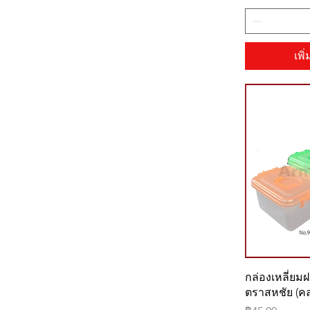
เพิ
กล่องเหลี่ยมฝ
ตราสหชัย (คล