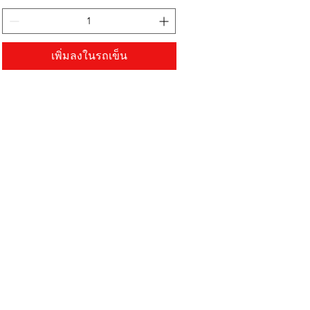
เพิ่มลงในรถเข็น