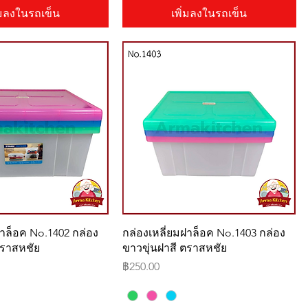
่มลงในรถเข็น
เพิ่มลงในรถเข็น
ดูข้อมูลด่วน
ดูข้อมูลด่วน
ฝาล็อค No.1402 กล่อง
กล่องเหลี่ยมฝาล็อค No.1403 กล่อง
ตราสหชัย
ขาวขุ่นฝาสี ตราสหชัย
ราคา
฿250.00