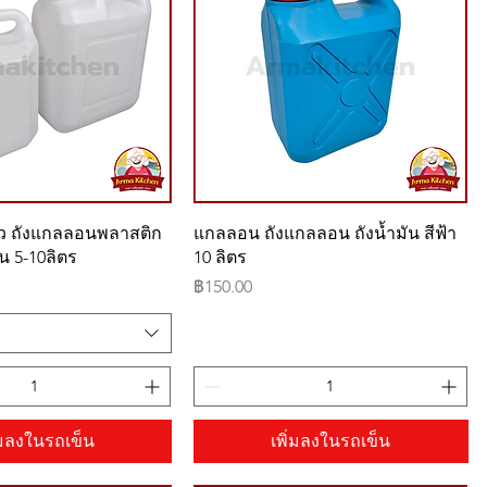
ดูข้อมูลด่วน
ดูข้อมูลด่วน
ว ถังแกลลอนพลาสติก
แกลลอน ถังแกลลอน ถังน้ำมัน สีฟ้า
น 5-10ลิตร
10 ลิตร
ราคา
฿150.00
่มลงในรถเข็น
เพิ่มลงในรถเข็น