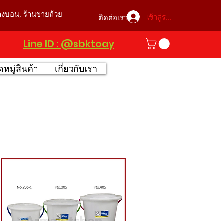
บางบอน, ร้านขายถ้วย
เข้าสู่ระบบ
ติดต่อเรา
Line ID : @sbktoay
หมู่สินค้า
เกี่ยวกับเรา