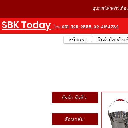
อุปกรณ์ทำครัวเพื่อ
SBK Today
โทร 061-325-2888, 02-4164782
หน้าแรก
สินค้าโปรโมชั
ถังน้ำ ถังหิ้ว
ย้อนกลับ