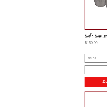
ถังหิ้ว ถังส
ราคา
฿150.00
ขนาด
เพิ