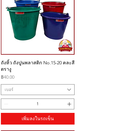
ดูข้อมูลด่วน
ถังหิ้ว ถังปูนพลาสติก No.15-20 คละสี
ตรางู
ราคา
฿40.00
เบอร์
เพิ่มลงในรถเข็น