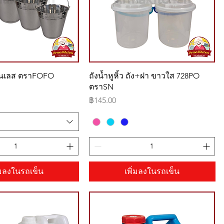
ดูข้อมูลด่วน
ดูข้อมูลด่วน
แตนเลส ตราFOFO
ถังน้ำหูหิ้ว ถัง+ฝา ขาวใส 728PO
ตราSN
ราคา
฿145.00
่มลงในรถเข็น
เพิ่มลงในรถเข็น