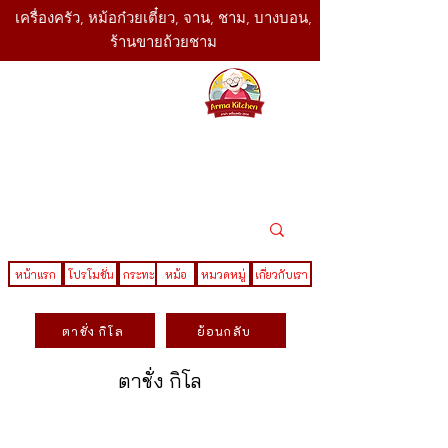
เครื่องครัว, หม้อก๋วยเตี๋ยว, จาน, ชาม, บางบอน,
ร้านขายถ้วยชาม
SBK
Today
ติดต่อเรา
02-416-
,061-325-
4782
2888
LINE ID : @sbktoday
หน้าแรก
โปรโมชั่น
กระทะ
หม้อ
หมวดหมู่
เกี่ยวกับเรา
ตาชั่ง กิโล
ย้อนกลับ
ตาชั่ง กิโล