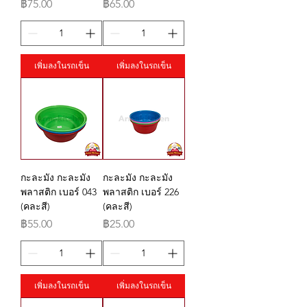
ราคา
ราคา
฿75.00
฿65.00
เพิ่มลงในรถเข็น
เพิ่มลงในรถเข็น
กะละมัง กะละมัง
กะละมัง กะละมัง
พลาสติก เบอร์ 043
พลาสติก เบอร์ 226
(คละสี)
(คละสี)
ราคา
ราคา
฿55.00
฿25.00
เพิ่มลงในรถเข็น
เพิ่มลงในรถเข็น