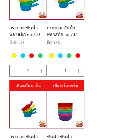
กระบวย ขันน้ำ
กระบวย ขันน้ำ
พลาสติก no.750
พลาสติก no.737
ราคา
ราคา
฿35.00
฿25.00
เพิ่มลงในรถเข็น
เพิ่มลงในรถเข็น
กระบวย ขันน้ำ
ขันน้ำ ขันน้ำ