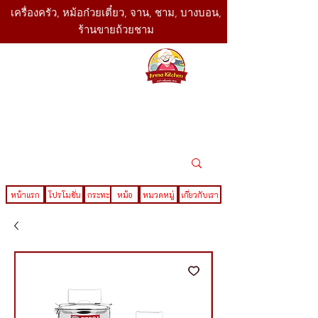
เครื่องครัว, หม้อก๋วยเตี๋ยว, จาน, ชาม, บางบอน,
ร้านขายถ้วยชาม
SBK
Today
ติดต่อเรา
02-416-
,061-325-
4782
2888
LINE ID : @sbktoday
หน้าแรก
โปรโมชั่น
กระทะ
หม้อ
หมวดหมู่
เกี่ยวกับเรา