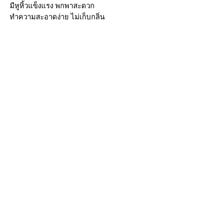
มีหูหิ้วแข็งแรง พกพาสะดวก
ทำความสะอาดง่าย ไม่เก็บกลิ่น
📏 ขนาดให้เลือกตามความจุที่ต้องการ:
รุ่น 4 ชั้น: ขนาด 18 ซม. น้ำหนัก 2,100 กรัม
(รหัสสินค้า 1501840)
รุ่น 5 ชั้น: ขนาด 18 ซม. น้ำหนัก 2,200 กรัม
(รหัสสินค้า 1501850)
เหมาะสำหรับใส่อาหารร้อนหรือเย็นได้ทุก
ประเภท จะใส่ข้าวกับกับข้าว หรือแยกเมนู
หลายชั้นก็จัดได้ครบจบในชุดเดียว
🛒 พร้อมส่งแล้ววันนี้! ปิ่นโตหัวม้าลาย
ZEBRA – ตัวช่วยเก็บความอร่อยที่ทั้ง
ปลอดภัยและดูดี
*รูปภาพสินค้าจริงตรงปก*
บริการส่งด่วน เฉพาะในกรุงเทพ ติดต่อไลน์ร้านในเวลาทำการเท่านั้นนะครับ