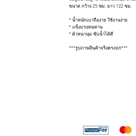
ขนาด กว้าง 25 ซม. ยาว 122 ซม.
* น้ำหนักเบาถือง่าย ใช้งานง่าย
* แข็งแรงทนทาน
* ผ้าหนานุ่ม ซับน้ำได้ดี
***รูปภาพสินค้าจริงตรงปก***
บริการส่งด่วน เฉพาะใน
Line: @sbktoday (อย่าลื
We accept the followin