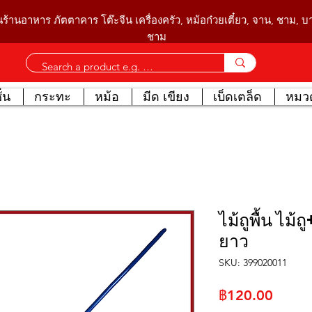
นร้านอาหาร ภัตตาคาร โต๊ะจีน เครื่องครัว, หม้อก๋วยเตี๋ยว, จาน, ชาม, 
ชาม
่น
กระทะ
หม้อ
มีด เขียง
เบ็ดเตล็ด
หมวด
ไม้ถูพื้น ไม้ถ
ยาว
SKU: 399020011
ราคา
฿120.00