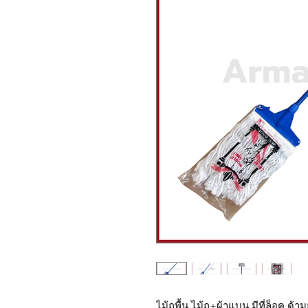
ไม้ถูพื้น ไม้ถู+ผ้าแบน มีที่ล็อค ด้