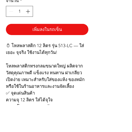
จำนวน
*
เพิ่มลงในรถเข็น
🫙 โหลพลาสติก 12 ลิตร รุ่น 513-LC — ใส่
เยอะ จุจริง ใช้งานได้ทุกวัน!
โหลพลาสติกทรงกลมขนาดใหญ่ ผลิตจาก
วัสดุคุณภาพดี แข็งแรง ทนทาน ฝาเกลียว
เปิดง่าย เหมาะสำหรับใส่ของแห้ง ของหมัก
หรือใช้ในร้านอาหารและงานจัดเลี้ยง
✅ จุดเด่นสินค้า
ความจุ 12 ลิตร ใส่ได้จุใจ
ขนาดโดยประมาณ: กว้าง 28 ซม. x สูง 28
ซม.
พลาสติกใส มองเห็นของด้านในชัดเจน
ฝาเกลียวปิดแน่น เปิดง่าย ไม่รั่วซึม