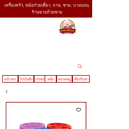
เครื่องครัว, หม้อก๋วยเตี๋ยว, จาน, ชาม, บางบอน,
ร้านขายถ้วยชาม
SBK
Today
ติดต่อเรา
02-416-
,061-325-
4782
2888
LINE ID : @sbktoday
หน้าแรก
โปรโมชั่น
กระทะ
หม้อ
หมวดหมู่
เกี่ยวกับเรา