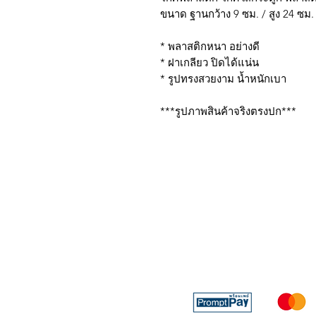
ขนาด ฐานกว้าง 9 ซม. / สูง 24 ซม. 
* พลาสติกหนา อย่างดี
* ฝาเกลียว ปิดได้แน่น
* รูปทรงสวยงาม น้ำหนักเบา
***รูปภาพสินค้าจริงตรงปก***
บริการส่งด่วน เฉพาะใน
Line: @sbktoday (อย่าลื
We accept the followin