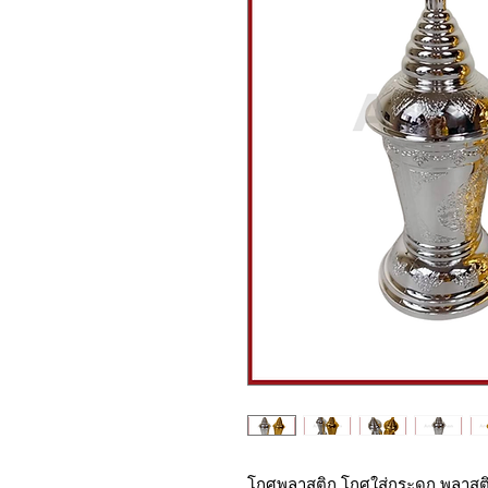
โกศพลาสติก โกศใส่กระดูก พลาสติก