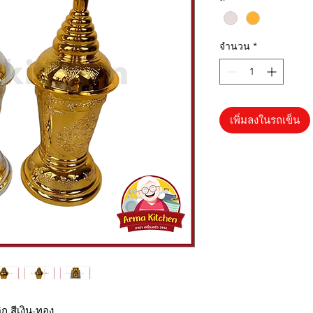
จำนวน
*
เพิ่มลงในรถเข็น
 สีเงิน-ทอง