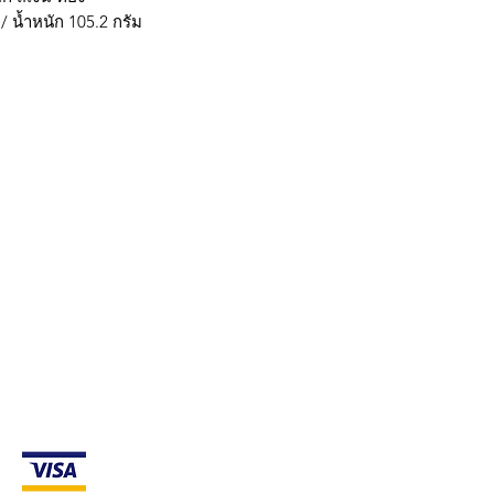
/ น้ำหนัก 105.2 กรัม
กรุงเทพ ติดต่อไลน์ร้านในเวลาทำการเท่านั้นนะครับ (07:00 - 17:00) วั
มใส่ @ นะครับ)
ถ้าต้องการราคาส่ง ยกโหล สามารถติดต่อ Line หรือ
การจัดส่ง & การคืนสินค้า
g payment methods