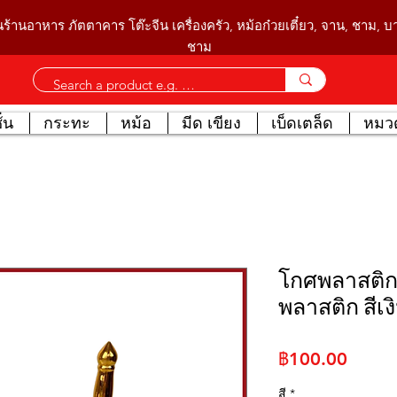
นร้านอาหาร ภัตตาคาร โต๊ะจีน เครื่องครัว, หม้อก๋วยเตี๋ยว, จาน, ชาม, 
ชาม
่น
กระทะ
หม้อ
มีด เขียง
เบ็ดเตล็ด
หมวด
โกศพลาสติก
พลาสติก สีเ
ราคา
฿100.00
สี
*