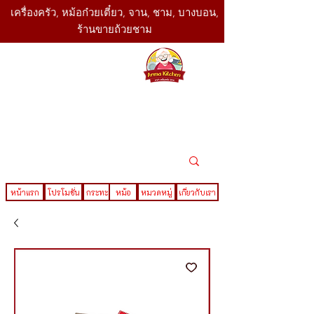
เครื่องครัว, หม้อก๋วยเตี๋ยว, จาน, ชาม, บางบอน,
ร้านขายถ้วยชาม
SBK
Today
ติดต่อเรา
02-416-
,061-325-
4782
2888
LINE ID : @sbktoday
หน้าแรก
โปรโมชั่น
กระทะ
หม้อ
หมวดหมู่
เกี่ยวกับเรา