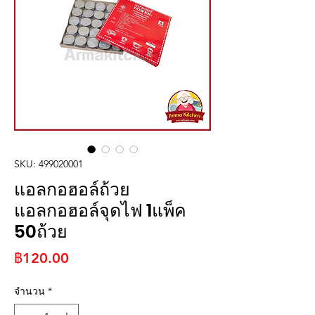
SKU: 499020001
แอลกอฮอล์ถ้วย
แอลกอฮอล์จุดไฟ 1แพ็ค
50ถ้วย
ราคา
฿120.00
จำนวน
*