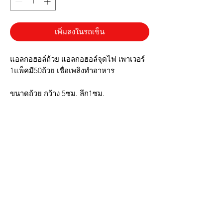
เพิ่มลงในรถเข็น
แอลกอฮอล์ถ้วย แอลกอฮอล์จุดไฟ เพาเวอร์
1แพ็คมี50ถ้วย เชื่อเพลิงทำอาหาร
ขนาดถ้วย กว้าง 5ซม. ลึก1ซม.
✔️ใช้อุ่นอาหาร เตาถ่าน เตาแปะซะ หม้อไฟ
✔️จุดติดทันที ประหยัดเวลา
✔️ไม่แสบตาไม่มีควันขณะเผาไหม้
✔️ไม่อันตรายต่อสุขภาพ
✔️สะดวกต่อการใช้งาน
▶️รูปภาพสินค้าจริง ตรงปก◀️