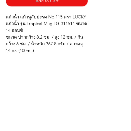
Add to Cart
แก้วน้ำ แก้วหูสับปะรด No.115 ตรา LUCKY
แก้วน้ำ รุ่น Tropical Mug LG-311514 ขนาด
14 ออนซ์
ขนาด ปากกว้าง 8.2 ซม. / สูง 12 ซม. / ก้น
กว้าง 6 ซม. / น้ำหนัก 367.8 กรัม / ความจุ
14 oz. (400ml.)
* ผลิตจากแก้วโซดาไลม์ ควรใช้อุณหภูมิไม่
เกิน 80 C
* วัตถุดิบที่ใช้มาจากธรรมชาติ ปลอดภัย
สำหรับผู้บริโภค 100%
* ใช้เทคโนโลยี PRESS ในการผลิต เนื้อแก้ว
มีความหนา แข็งแรง ทนทาน
***รูปภาพสินค้าจริงตรงปก***