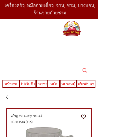
เครื่องครัว, หม้อก๋วยเตี๋ยว, จาน, ชาม, บางบอน,
ร้านขายถ้วยชาม
SBK
Today
ติดต่อเรา
02-416-
,061-325-
4782
2888
LINE ID : @sbktoday
หน้าแรก
โปรโมชั่น
กระทะ
หม้อ
หมวดหมู่
เกี่ยวกับเรา