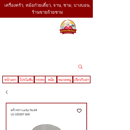
เครื่องครัว, หม้อก๋วยเตี๋ยว, จาน, ชาม, บางบอน,
ร้านขายถ้วยชาม
SBK
Today
ติดต่อเรา
02-416-
,061-325-
4782
2888
LINE ID : @sbktoday
หน้าแรก
โปรโมชั่น
กระทะ
หม้อ
หมวดหมู่
เกี่ยวกับเรา