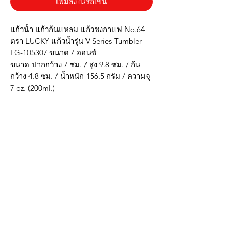
เพิ่มลงในรถเข็น
แก้วน้ำ แก้วก้นแหลม แก้วชงกาแฟ No.64
ตรา LUCKY แก้วน้ำรุ่น V-Series Tumbler
LG-105307 ขนาด 7 ออนซ์
ขนาด ปากกว้าง 7 ซม. / สูง 9.8 ซม. / ก้น
กว้าง 4.8 ซม. / น้ำหนัก 156.5 กรัม / ความจุ
7 oz. (200ml.)
* ผลิตจากแก้วโซดาไลม์ ควรใช้อุณหภูมิไม่
เกิน 80 C
* วัตถุดิบที่ใช้มาจากธรรมชาติ ปลอดภัย
สำหรับผู้บริโภค 100%
* ใช้เทคโนโลยี PRESS ในการผลิต เนื้อแก้ว
มีความหนา แข็งแรง ทนทาน
***รูปภาพสินค้าจริงตรงปก***