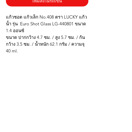
เพิ่มลงในรถเข็น
แก้วชอต แก้วเล็ก No.408 ตรา LUCKY แก้ว
น้ำ รุ่น Euro Shot Glass LG-440801 ขนาด
1.4 ออนซ์
ขนาด ปากกว้าง 4.7 ซม. / สูง 5.7 ซม. / ก้น
กว้าง 3.5 ซม. / น้ำหนัก 62.1 กรัม / ความจุ
40 ml.
* ผลิตจากแก้วโซดาไลม์ ควรใช้อุณหภูมิไม่
เกิน 80 C
* วัตถุดิบที่ใช้มาจากธรรมชาติ ปลอดภัย
สำหรับผู้บริโภค 100%
* ใช้เทคโนโลยี PRESS ในการผลิต เนื้อแก้ว
มีความหนา แข็งแรง ทนทาน
***รูปภาพสินค้าจริงตรงปก***