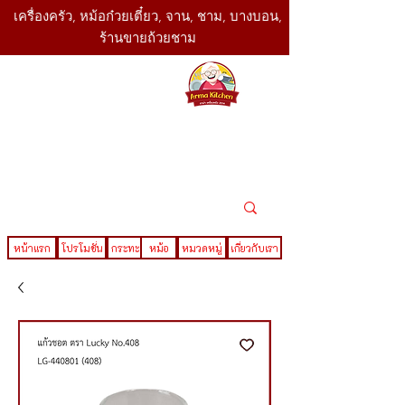
เครื่องครัว, หม้อก๋วยเตี๋ยว, จาน, ชาม, บางบอน,
ร้านขายถ้วยชาม
SBK
Today
ติดต่อเรา
02-416-
,061-325-
4782
2888
LINE ID : @sbktoday
หน้าแรก
โปรโมชั่น
กระทะ
หม้อ
หมวดหมู่
เกี่ยวกับเรา