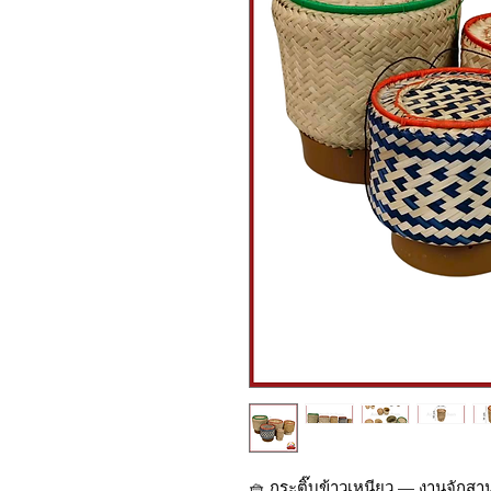
🧺 กระติ๊บข้าวเหนียว — งานจักสา