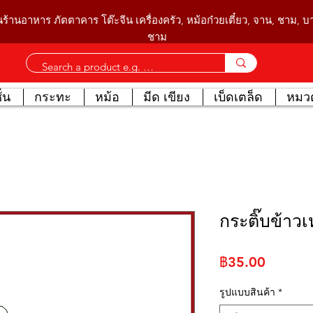
นร้านอาหาร ภัตตาคาร โต๊ะจีน เครื่องครัว, หม้อก๋วยเตี๋ยว, จาน, ชาม, 
ชาม
่น
กระทะ
หม้อ
มีด เขียง
เบ็ดเตล็ด
หมวด
กระติ๊บข้าวเ
ราคา
฿35.00
รูปแบบสินค้า
*