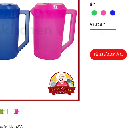
สี
*
จำนวน
*
เพิ่มลงในรถเข็น
นสดใส No.456