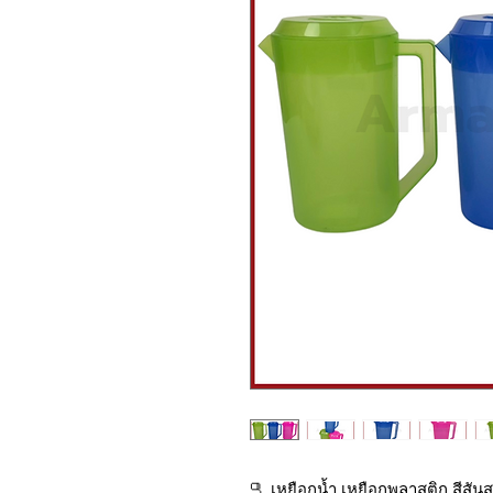
🫗 เหยือกน้ำ เหยือกพลาสติก สีสั