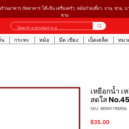
นร้านอาหาร ภัตตาคาร โต๊ะจีน เครื่องครัว, หม้อก๋วยเตี๋ยว, จาน, ชาม, 
ชาม
่น
กระทะ
หม้อ
มีด เขียง
เบ็ดเตล็ด
หมวด
เหยือกน้ำ เห
สดใส No.4
SKU: 8859411900926
ราคา
฿35.00