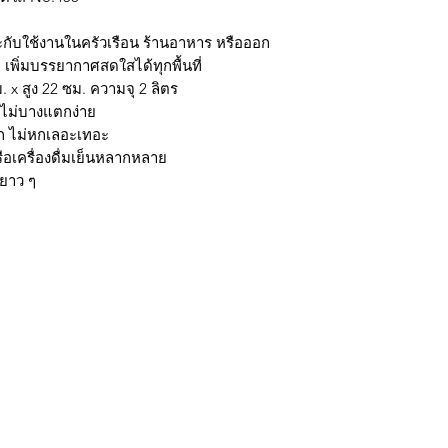
าะกับใช้งานในครัวเรือน ร้านอาหาร หรือออก
ก เพิ่มบรรยากาศสดใสได้ทุกพื้นที่
 สูง 22 ซม. ความจุ 2 ลิตร
 ไม่บางแตกง่าย
วก ไม่หกเลอะเทอะ
รือเครื่องดื่มเย็นหลากหลาย
้ยาว ๆ
กรุงเทพ ติดต่อไลน์ร้านในเวลาทำการเท่านั้นนะครับ (07:00 - 17:00) วั
มใส่ @ นะครับ)
ถ้าต้องการราคาส่ง ยกโหล สามารถติดต่อ Line หรือ
การจัดส่ง & การคืนสินค้า
g payment methods