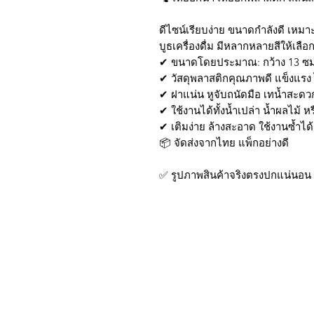
ดีไซน์เรียบง่าย ขนาดกำลังดี เหม
บูธเครื่องดื่ม มีหลากหลายสีให้เลือ
✔ ขนาดโดยประมาณ: กว้าง 13 ซม. x
✔ วัสดุพลาสติกคุณภาพดี แข็งแรง
✔ ฝาแน่น หูจับถนัดมือ เทน้ำสะด
✔ ใช้งานได้ทั้งน้ำเปล่า น้ำผลไม้ ห
✔ เติมง่าย ล้างสะอาด ใช้งานซ้ำได
📦 จัดส่งจากไทย แพ็กอย่างดี
✅ รูปภาพสินค้าจริงตรงปกแน่นอน
บริการส่งด่วน เฉพาะใน
Line: @sbktoday (อย่าลื
We accept the followin