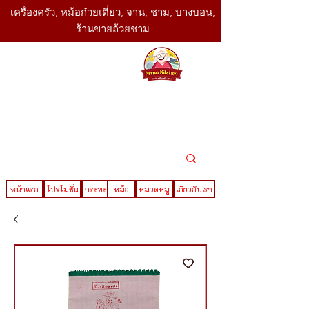
เครื่องครัว, หม้อก๋วยเตี๋ยว, จาน, ชาม, บางบอน,
ร้านขายถ้วยชาม
SBK
Today
ติดต่อเรา
02-416-
,061-325-
4782
2888
LINE ID : @sbktoday
หน้าแรก
โปรโมชั่น
กระทะ
หม้อ
หมวดหมู่
เกี่ยวกับเรา