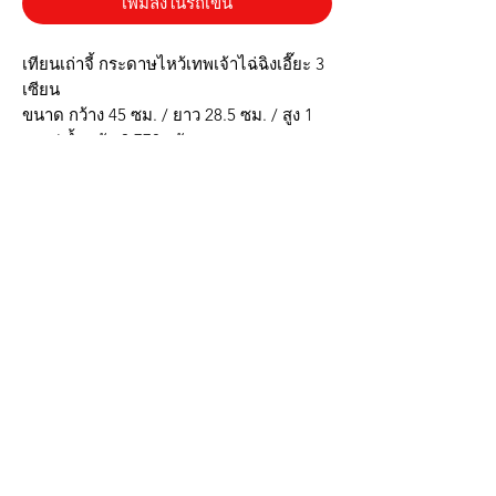
เพิ่มลงในรถเข็น
เทียนเถ่าจี้ กระดาษไหว้เทพเจ้าไฉ่ฉิงเอี๊ยะ 3
เซียน
ขนาด กว้าง 45 ซม. / ยาว 28.5 ซม. / สูง 1
ซม. / น้ำหนัก 0.778 กรัม
* กระดาษยาว หนา
* เผาไหม้ง่าย
* น้ำหนักเบา
***รูปภาพสินค้าจริงตรงปก***
บริการส่งด่วน เฉพาะในกรุงเทพ ติดต่อไลน์ร้านในเวลาทำการเท่านั้นนะครับ
(07:00 - 17:00) วันจันทร์ ถึง วันอาทิตย์
Line: @sbktoday (อย่าลืมใส่ @ นะครับ)
ถ้าต้องการราคาส่ง ยกโหล สามารถ
ติดต่อ Line หรือ โทรที่ร้าน 061-325-2888
We accept the following payment methods