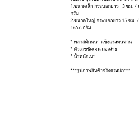
1.ขนาดเล็ก กระบอกยาว 13 ซม. / กว
กรัม
2.ขนาดใหญ่ กระบอกยาว 15 ซม. / กว
166.6 กรัม
* พลาสติกหนา แข็งแรงทนทาน
* ตัวเลขชัดเจน มองง่าย
* น้ำหนักเบา
***รูปภาพสินค้าจริงตรงปก***
บริการส่งด่วน เฉพาะใน
Line: @sbktoday (อย่าลื
We accept the followin