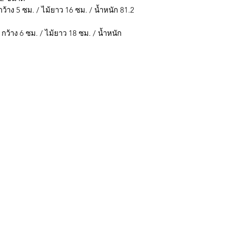
้าง 5 ซม. / ไม้ยาว 16 ซม. / น้ำหนัก 81.2
้าง 6 ซม. / ไม้ยาว 18 ซม. / น้ำหนัก
กรุงเทพ ติดต่อไลน์ร้านในเวลาทำการเท่านั้นนะครับ (07:00 - 17:00) วั
มใส่ @ นะครับ)
ถ้าต้องการราคาส่ง ยกโหล สามารถติดต่อ Line หรือ
การจัดส่ง & การคืนสินค้า
g payment methods