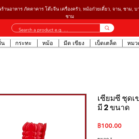
นร้านอาหาร ภัตตาคาร โต๊ะจีน เครื่องครัว, หม้อก๋วยเตี๋ยว, จาน, ชาม, 
ชาม
่น
กระทะ
หม้อ
มีด เขียง
เบ็ดเตล็ด
หมวด
เซียมซี ชุดเ
มี 2 ขนาด
ราคา
฿100.00