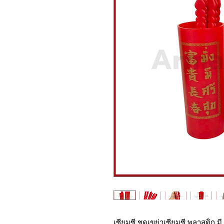
เซียมซี ชุดเขย่าเซียมซี พลาสติก ม