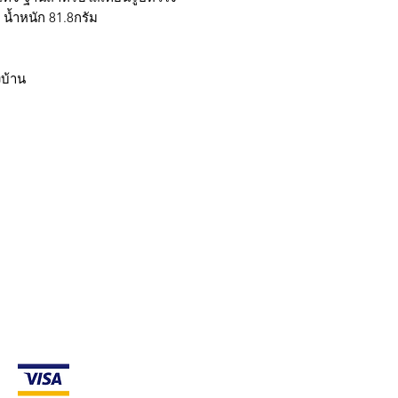
 น้ำหนัก 81.8กรัม
บ้าน
กรุงเทพ ติดต่อไลน์ร้านในเวลาทำการเท่านั้นนะครับ (07:00 - 17:00) วั
มใส่ @ นะครับ)
ถ้าต้องการราคาส่ง ยกโหล สามารถติดต่อ Line หรือ
การจัดส่ง & การคืนสินค้า
g payment methods