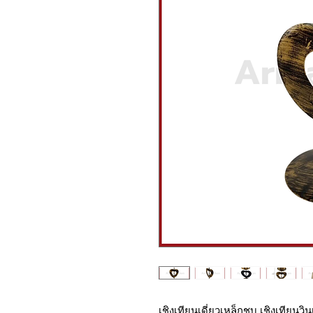
เชิงเทียน​เดี่ยว​เหล็กชุบ​ เชิงเทีย