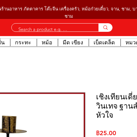
นร้านอาหาร ภัตตาคาร โต๊ะจีน เครื่องครัว, หม้อก๋วยเตี๋ยว, จาน, ชาม, 
ชาม
่น
กระทะ
หม้อ
มีด เขียง
เบ็ดเตล็ด
หมวด
เชิงเทียน​เดี่
วินเทจ ฐานส
หัวใจ
ราคา
฿25.00