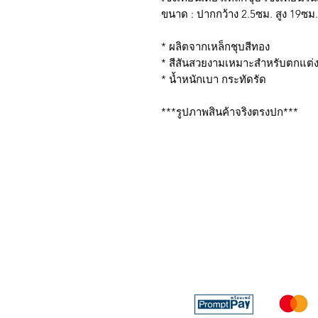
ขนาด : ปากกว้าง 2.5ซม. สูง 19ซม.
* ผลิตจากเหล็กชุบสีทอง
* สีสันสวยงามเหมาะสำหรับตกแต่ง
* น้ำหนักเบา กระทัดรัด
***รูปภาพสินค้าจริงตรงปก***
บริการส่งด่วน เฉพาะใน
Line: @sbktoday (อย่าลื
We accept the followin