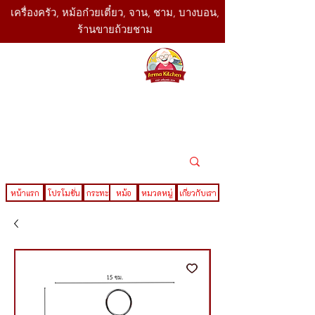
เครื่องครัว, หม้อก๋วยเตี๋ยว, จาน, ชาม, บางบอน,
ร้านขายถ้วยชาม
SBK
Today
ติดต่อเรา
02-416-
,061-325-
4782
2888
LINE ID : @sbktoday
หน้าแรก
โปรโมชั่น
กระทะ
หม้อ
หมวดหมู่
เกี่ยวกับเรา