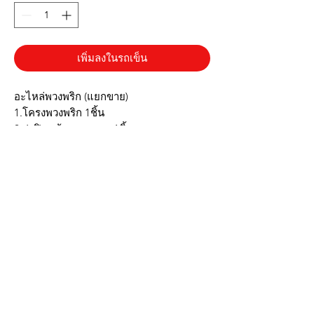
เพิ่มลงในรถเข็น
อะไหล่พวงพริก (แยกขาย)
1.โครงพวงพริก 1ชิ้น
2.ฝาปิดแก้วสแตนเลส 1ชิ้น
3.กระบวยสแตนเลส 1 ชิ้น
✔️ใช้ได้กับแก้วปกติ ทั่วไป
✔️วัสดุสแตนเลส หนาทนทาน
✔️ไม่ขึ้นสนิม
▶️รูปภาพสินค้าจริง ตรงปก◀️