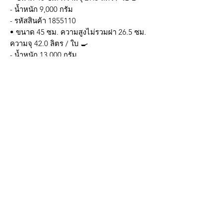
- น้ำหนัก 9,000 กรัม
- รหัสสินค้า 1855110
• ขนาด 45 ซม. ความสูงไม่รวมฝา 26.5 ซม.
ความจุ 42.0 ลิตร / ใบ 🍳
- น้ำหนัก 13,000 กรัม
- รหัสสินค้า 1855120
• ขนาด 50 ซม. ความสูงไม่รวมฝา 30 ซม.
ความจุ 58.5 ลิตร / ใบ 🍳
- น้ำหนัก 15,700 กรัม
✔ ผลิตจากสแตนเลสเกรดอาหาร แข็งแรง
ไม่เป็นสนิม
✔ ดีไซน์เรียบหรู ใช้งานได้ทั้งเตาแก๊สและ
เตาไฟฟ้า
✔ มีฝาปิดทุกใบ ฝาแน่น ล็อกกลิ่นอาหารได้
ดี
📦 จัดส่งจากไทย แพ็กอย่างดี พร้อมใช้งาน
ทันที
✅ รูปภาพสินค้าจริงตรงปก ok