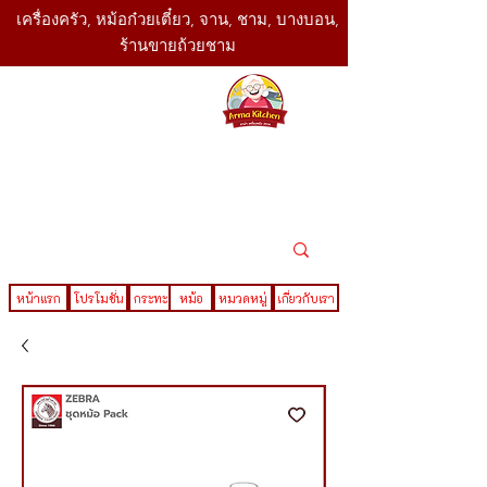
เครื่องครัว, หม้อก๋วยเตี๋ยว, จาน, ชาม, บางบอน,
ร้านขายถ้วยชาม
SBK
Today
ติดต่อเรา
02-416-
,061-325-
4782
2888
LINE ID : @sbktoday
หน้าแรก
โปรโมชั่น
กระทะ
หม้อ
หมวดหมู่
เกี่ยวกับเรา