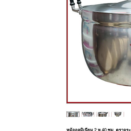
หม้ออลูมิเนียม 2 หู 40 ซม. ตราจระ