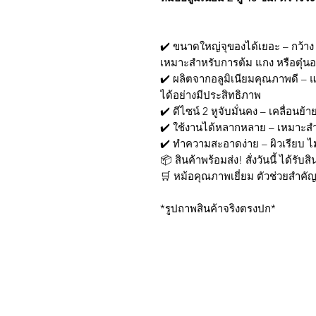
✔️ ขนาดใหญ่จุของได้เยอะ – กว้าง 
เหมาะสำหรับการต้ม แกง หรือตุ๋
✔️ ผลิตจากอลูมิเนียมคุณภาพดี –
ได้อย่างมีประสิทธิภาพ
✔️ ดีไซน์ 2 หูจับมั่นคง – เคลื่อนย้
✔️ ใช้งานได้หลากหลาย – เหมาะส
✔️ ทำความสะอาดง่าย – ผิวเรียบ ไ
📦 สินค้าพร้อมส่ง! สั่งวันนี้ ได้รับส
🛒 หม้อคุณภาพเยี่ยม ตัวช่วยสำค
*รูปถาพสินค้าจริงตรงปก*
บริการส่งด่วน เฉพาะใน
Line: @sbktoday (อย่าลื