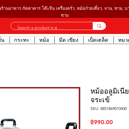
นร้านอาหาร ภัตตาคาร โต๊ะจีน เครื่องครัว, หม้อก๋วยเตี๋ยว, จาน, ชาม, 
ชาม
่น
กระทะ
หม้อ
มีด เขียง
เบ็ดเตล็ด
หมวด
หม้ออลูมิเนี
จระเข้
SKU: 8851869010400
ราคา
฿990.00