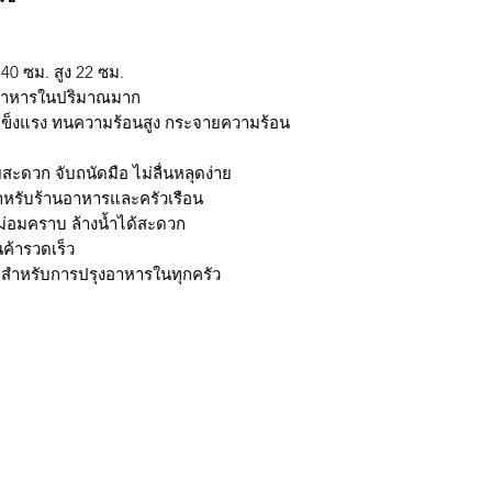
40 ซม. สูง 22 ซม.
นอาหารในปริมาณมาก
 แข็งแรง ทนความร้อนสูง กระจายความร้อน
ายสะดวก จับถนัดมือ ไม่ลื่นหลุดง่าย
ำหรับร้านอาหารและครัวเรือน
ม่อมคราบ ล้างน้ำได้สะดวก
ินค้ารวดเร็ว
ัญสำหรับการปรุงอาหารในทุกครัว
กรุงเทพ ติดต่อไลน์ร้านในเวลาทำการเท่านั้นนะครับ (07:00 - 17:00) วั
มใส่ @ นะครับ)
ถ้าต้องการราคาส่ง ยกโหล สามารถติดต่อ Line หรือ