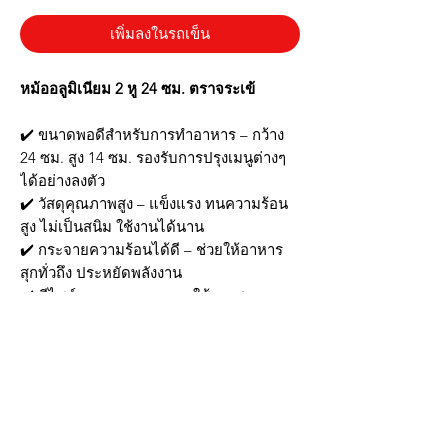
เพิ่มลงในรถเข็น
หม้ออลูมิเนียม 2 หู 24 ซม. ตราจระเข้
✔️ ขนาดพอดีสำหรับการทำอาหาร – กว้าง
24 ซม. สูง 14 ซม. รองรับการปรุงเมนูต่างๆ
ได้อย่างลงตัว
✔️ วัสดุคุณภาพสูง – แข็งแรง ทนความร้อน
สูง ไม่เป็นสนิม ใช้งานได้นาน
✔️ กระจายความร้อนได้ดี – ช่วยให้อาหาร
สุกทั่วถึง ประหยัดพลังงาน
✔️ ดีไซน์มาตรฐาน ทรงเถา ใช้งานสะดวก –
เหมาะสำหรับทั้งครัวเรือนและร้านอาหาร
✔️ ทำความสะอาดง่าย – ไม่อมคราบ ล้างน้ำ
ได้สะดวก
📦 สินค้าพร้อมส่ง! สั่งวันนี้ ได้รับสินค้า
รวดเร็ว
🛒 หม้อคุณภาพเยี่ยม ตัวช่วยสำคัญในการ