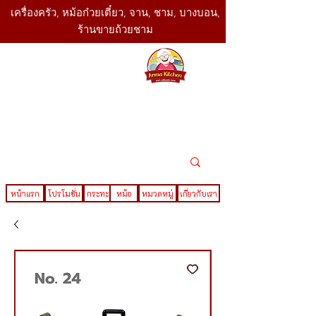
เครื่องครัว, หม้อก๋วยเตี๋ยว, จาน, ชาม, บางบอน,
ร้านขายถ้วยชาม
SBK
Today
ติดต่อเรา
02-416-
,061-325-
4782
2888
LINE ID : @sbktoday
หน้าแรก
โปรโมชั่น
กระทะ
หม้อ
หมวดหมู่
เกี่ยวกับเรา