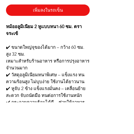
เพิ่มลงในรถเข็น
หม้ออลูมิเนียม 2 หูแบบหนา 60 ซม. ตรา
จระเข้
✔️ ขนาดใหญ่จุของได้มาก – กว้าง 60 ซม.
สูง 32 ซม.
เหมาะสำหรับร้านอาหาร หรือการปรุงอาหาร
จำนวนมาก
✔️ วัสดุอลูมิเนียมหนาพิเศษ – แข็งแรง ทน
ความร้อนสูง ไม่บุบง่าย ใช้งานได้ยาวนาน
✔️ หูจับ 2 ข้าง แข็งแรงมั่นคง – เคลื่อนย้าย
สะดวก จับถนัดมือ ทนต่อการใช้งานหนัก
✔️ กระจายความร้อนได้ดี – ช่วยให้อาหาร
สุกทั่วถึง ประหยัดเวลาและพลังงาน
✔️ เหมาะสำหรับเมนูต้ม แกง เคี่ยว – ใช้งาน
ได้ครอบคลุมทุกเมนูในครัว
✔️ ทำความสะอาดง่าย – ผิวเรียบ ไม่อม