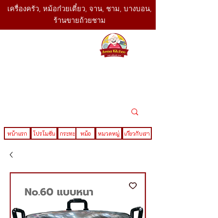
เครื่องครัว, หม้อก๋วยเตี๋ยว, จาน, ชาม, บางบอน,
ร้านขายถ้วยชาม
SBK
Today
ติดต่อเรา
02-416-
,061-325-
4782
2888
LINE ID : @sbktoday
หน้าแรก
โปรโมชั่น
กระทะ
หม้อ
หมวดหมู่
เกี่ยวกับเรา