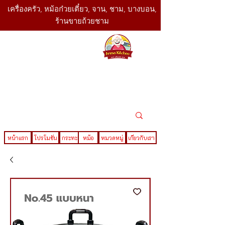
เครื่องครัว, หม้อก๋วยเตี๋ยว, จาน, ชาม, บางบอน,
ร้านขายถ้วยชาม
SBK
Today
ติดต่อเรา
02-416-
,061-325-
4782
2888
LINE ID : @sbktoday
หน้าแรก
โปรโมชั่น
กระทะ
หม้อ
หมวดหมู่
เกี่ยวกับเรา