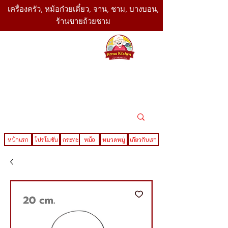
เครื่องครัว, หม้อก๋วยเตี๋ยว, จาน, ชาม, บางบอน,
ร้านขายถ้วยชาม
SBK
Today
ติดต่อเรา
02-416-
,061-325-
4782
2888
LINE ID : @sbktoday
หน้าแรก
โปรโมชั่น
กระทะ
หม้อ
หมวดหมู่
เกี่ยวกับเรา