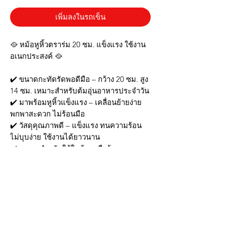
เพิ่มลงในรถเข็น
🥘 หม้อหูหิ้วตราร่ม 20 ซม. แข็งแรง ใช้งาน
อเนกประสงค์ 🥘
✔️ ขนาดกะทัดรัดพอดีมือ – กว้าง 20 ซม. สูง
14 ซม. เหมาะสำหรับต้มอุ่นอาหารประจำวัน
✔️ มาพร้อมหูหิ้วแข็งแรง – เคลื่อนย้ายง่าย
พกพาสะดวก ไม่ร้อนมือ
✔️ วัสดุคุณภาพดี – แข็งแรง ทนความร้อน
ไม่บุบง่าย ใช้งานได้ยาวนาน
✔️ เหมาะสำหรับใช้ในบ้านหรือร้านอาหาร –
ต้มน้ำ ทำซุป อุ่นอาหาร ได้หลากหลาย
✔️ ทำความสะอาดง่าย – ไม่อมคราบ ล้างน้ำ
สะดวก
📦 สินค้าพร้อมส่ง! ใช้ได้ทั้งในครัวและนอก
บ้าน
🛒 หม้อหูหิ้วคุณภาพดี ตราร่ม ตัวช่วยประจำ