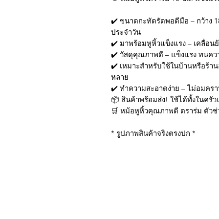
✔️ ขนาดกะทัดรัดพอดีมือ – กว้าง 1
ประจำวัน
✔️ มาพร้อมหูหิ้วแข็งแรง – เคลื่อน
✔️ วัสดุคุณภาพดี – แข็งแรง ทนคว
✔️ เหมาะสำหรับใช้ในบ้านหรือร้าน
หลาย
✔️ ทำความสะอาดง่าย – ไม่อมครา
📦 สินค้าพร้อมส่ง! ใช้ได้ทั้งในคร
🛒 หม้อหูหิ้วคุณภาพดี ตราร่ม ตัว
* รูปภาพสินค้าจริงตรงปก *
บริการส่งด่วน เฉพาะใน
Line: @sbktoday (อย่าลื