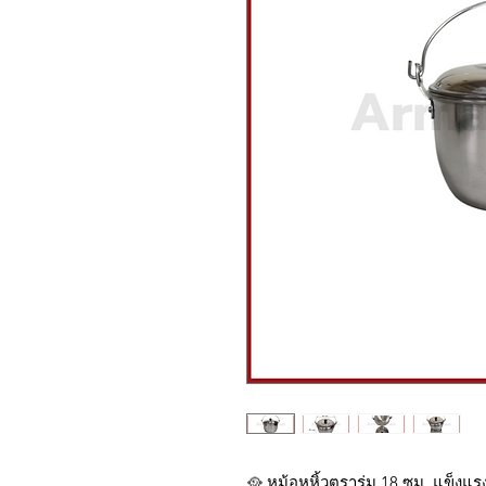
🥘 หม้อหูหิ้วตราร่ม 18 ซม. แข็งแ