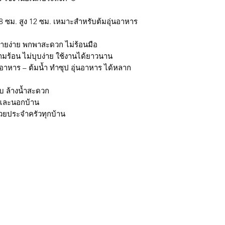
8 ซม. สูง 12 ซม. เหมาะสำหรับต้มอุ่นอาหาร
ย้ายง่าย พกพาสะดวก ไม่ร้อนมือ
ามร้อน ไม่บุบง่าย ใช้งานได้ยาวนาน
อาหาร – ต้มน้ำ ทำซุป อุ่นอาหาร ได้หลาก
บ ล้างน้ำสะดวก
ัวและนอกบ้าน
ช่วยประจำครัวทุกบ้าน
กรุงเทพ ติดต่อไลน์ร้านในเวลาทำการเท่านั้นนะครับ (07:00 - 17:00) วั
มใส่ @ นะครับ)
ถ้าต้องการราคาส่ง ยกโหล สามารถติดต่อ Line หรือ