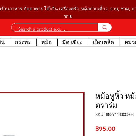
นร้านอาหาร ภัตตาคาร โต๊ะจีน เครื่องครัว, หม้อก๋วยเตี๋ยว, จาน, ชาม, 
ชาม
่น
กระทะ
หม้อ
มีด เขียง
เบ็ดเตล็ด
หมวด
หม้อหูหิ้ว หม
ตราร่ม
SKU: 8859443300503
ราคา
฿95.00