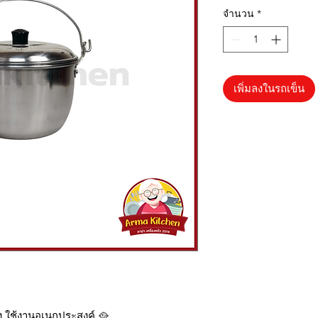
จำนวน
*
เพิ่มลงในรถเข็น
รง ใช้งานอเนกประสงค์ 🥘