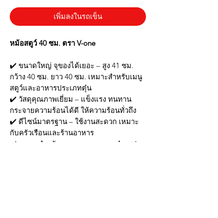
เพิ่มลงในรถเข็น
หม้อสตูว์ 40 ซม. ตรา V-one
✔️ ขนาดใหญ่ จุของได้เยอะ – สูง 41 ซม.
กว้าง 40 ซม. ยาว 40 ซม. เหมาะสำหรับเมนู
สตูว์และอาหารประเภทตุ๋น
✔️ วัสดุคุณภาพเยี่ยม – แข็งแรง ทนทาน
กระจายความร้อนได้ดี ให้ความร้อนทั่วถึง
✔️ ดีไซน์มาตรฐาน – ใช้งานสะดวก เหมาะ
กับครัวเรือนและร้านอาหาร
✔️ เหมาะสำหรับเมนูหลากหลาย – ตุ๋น ซุป
สตูว์ หรืออาหารที่ต้องใช้เวลาปรุง
✔️ ทำความสะอาดง่าย – ผิวเรียบ ไม่อม
คราบ ล้างน้ำได้สะดวก
📦 สินค้าพร้อมส่ง! สั่งวันนี้ ได้รับสินค้า
รวดเร็ว
🛒 หม้อคุณภาพดี ตัวช่วยในการทำอาหารให้