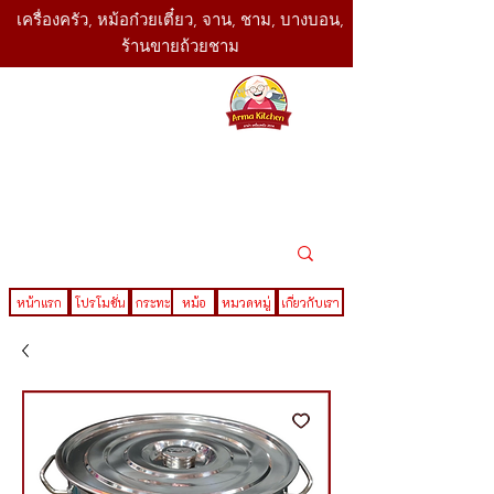
เครื่องครัว, หม้อก๋วยเตี๋ยว, จาน, ชาม, บางบอน,
ร้านขายถ้วยชาม
SBK
Today
ติดต่อเรา
02-416-
,061-325-
4782
2888
LINE ID : @sbktoday
หน้าแรก
โปรโมชั่น
กระทะ
หม้อ
หมวดหมู่
เกี่ยวกับเรา