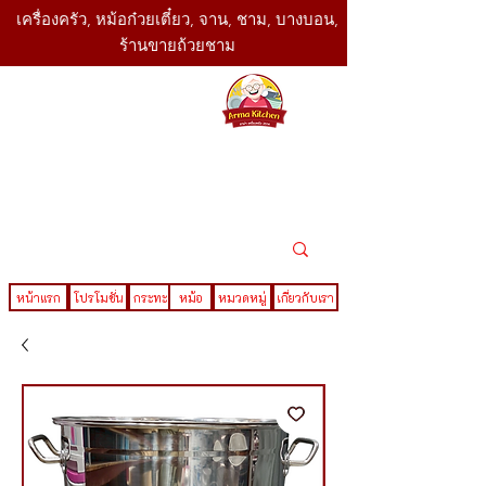
เครื่องครัว, หม้อก๋วยเตี๋ยว, จาน, ชาม, บางบอน,
ร้านขายถ้วยชาม
SBK
Today
ติดต่อเรา
02-416-
,061-325-
4782
2888
LINE ID : @sbktoday
หน้าแรก
โปรโมชั่น
กระทะ
หม้อ
หมวดหมู่
เกี่ยวกับเรา