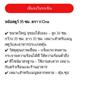
เพิ่มลงในรถเข็น
หม้อสตูว์ 35 ซม. ตรา V-One
✔️ ขนาดใหญ่ จุของได้เยอะ – สูง 36 ซม.
กว้าง 35 ซม. ยาว 35 ซม. เหมาะสำหรับเมนู
สตูว์และอาหารประเภทตุ๋น
✔️ วัสดุคุณภาพเยี่ยม – แข็งแรง ทนทาน
กระจายความร้อนได้ดี ให้ความร้อนทั่วถึง
✔️ ดีไซน์มาตรฐาน – ใช้งานสะดวก เหมาะ
กับครัวเรือนและร้านอาหาร
✔️ เหมาะสำหรับเมนูหลากหลาย – ตุ๋น ซุป
สตูว์ หรืออาหารที่ต้องใช้เวลาปรุง
✔️ ทำความสะอาดง่าย – ผิวเรียบ ไม่อม
คราบ ล้างน้ำได้สะดวก
📦 สินค้าพร้อมส่ง! สั่งวันนี้ ได้รับสินค้า
รวดเร็ว
🛒 หม้อคุณภาพดี ตัวช่วยในการทำอาหารให้