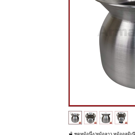
🫕 ชุดหม้อนึ่ง/หม้อลาว หม้ออลูมิ