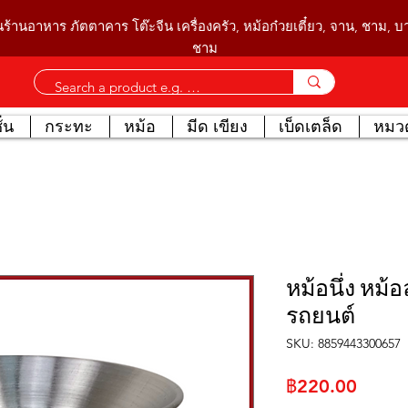
นร้านอาหาร ภัตตาคาร โต๊ะจีน เครื่องครัว, หม้อก๋วยเตี๋ยว, จาน, ชาม, 
ชาม
่น
กระทะ
หม้อ
มีด เขียง
เบ็ดเตล็ด
หมวด
หม้อนึ่ง หม
รถยนต์
SKU: 8859443300657
ราคา
฿220.00