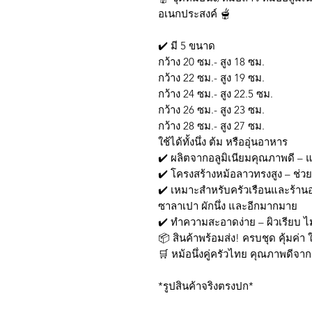
อเนกประสงค์ 🫕
✔️ มี 5 ขนาด
กว้าง 20 ซม.- สูง 18 ซม.
กว้าง 22 ซม.- สูง 19 ซม.
กว้าง 24 ซม.- สูง 22.5 ซม.
กว้าง 26 ซม.- สูง 23 ซม.
กว้าง 28 ซม.- สูง 27 ซม.
ใช้ได้ทั้งนึ่ง ต้ม หรืออุ่นอาหาร
✔️ ผลิตจากอลูมิเนียมคุณภาพดี – 
✔️ โครงสร้างหม้อลาวทรงสูง – ช่ว
✔️ เหมาะสำหรับครัวเรือนและร้าน
ซาลาเปา ผักนึ่ง และอีกมากมาย
✔️ ทำความสะอาดง่าย – ผิวเรียบ ไ
📦 สินค้าพร้อมส่ง! ครบชุด คุ้มค่
🛒 หม้อนึ่งคู่ครัวไทย คุณภาพดีจา
*รูปสินค้าจริงตรงปก*