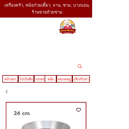
เครื่องครัว, หม้อก๋วยเตี๋ยว, จาน, ชาม, บางบอน,
ร้านขายถ้วยชาม
SBK
Today
ติดต่อเรา
02-416-
,061-325-
4782
2888
LINE ID : @sbktoday
หน้าแรก
โปรโมชั่น
กระทะ
หม้อ
หมวดหมู่
เกี่ยวกับเรา