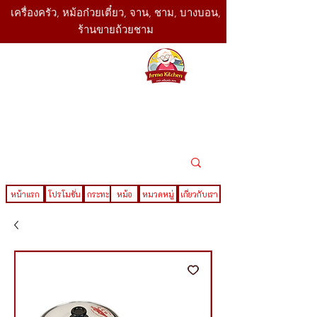
เครื่องครัว, หม้อก๋วยเตี๋ยว, จาน, ชาม, บางบอน,
ร้านขายถ้วยชาม
SBK
Today
ติดต่อเรา
02-416-
,061-325-
4782
2888
LINE ID : @sbktoday
หน้าแรก
โปรโมชั่น
กระทะ
หม้อ
หมวดหมู่
เกี่ยวกับเรา