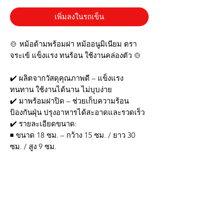
เพิ่มลงในรถเข็น
🍲 หม้อด้ามพร้อมฝา หม้ออนูมิเนียม ตรา
จระเข้ แข็งแรง ทนร้อน ใช้งานคล่องตัว 🍲
✔️ ผลิตจากวัสดุคุณภาพดี – แข็งแรง
ทนทาน ใช้งานได้นาน ไม่บุบง่าย
✔️ มาพร้อมฝาปิด – ช่วยเก็บความร้อน
ป้องกันฝุ่น ปรุงอาหารได้สะอาดและรวดเร็ว
✔️ รายละเอียดขนาด:
◾ ขนาด 18 ซม. – กว้าง 15 ซม. / ยาว 30
ซม. / สูง 9 ซม.
✔️ ด้ามจับแข็งแรง ไม่ร้อนมือ – จับถนัดมือ
เคลื่อนย้ายสะดวก
✔️ เหมาะสำหรับครัวเรือนและร้านอาหาร –
ใช้ต้ม อุ่น หรือทอดก็สะดวก
📦 สินค้าพร้อมส่ง! เลือกขนาดที่ใช่ ใช้งาน
ได้ทุกวัน