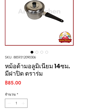
SKU: 8859312090306
หม้อด้ามอลูมิเนียม 14ซม.
มีฝาปิด ตราร่ม
ราคา
฿85.00
จำนวน
*