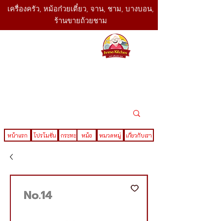
เครื่องครัว, หม้อก๋วยเตี๋ยว, จาน, ชาม, บางบอน,
ร้านขายถ้วยชาม
SBK
Today
ติดต่อเรา
02-416-
,061-325-
4782
2888
LINE ID : @sbktoday
หน้าแรก
โปรโมชั่น
กระทะ
หม้อ
หมวดหมู่
เกี่ยวกับเรา