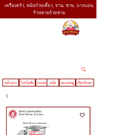
เครื่องครัว, หม้อก๋วยเตี๋ยว, จาน, ชาม, บางบอน,
ร้านขายถ้วยชาม
SBK
Today
ติดต่อเรา
02-416-
,061-325-
4782
2888
LINE ID : @sbktoday
หน้าแรก
โปรโมชั่น
กระทะ
หม้อ
หมวดหมู่
เกี่ยวกับเรา