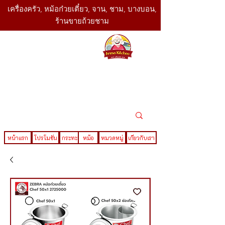
เครื่องครัว, หม้อก๋วยเตี๋ยว, จาน, ชาม, บางบอน,
ร้านขายถ้วยชาม
SBK
Today
ติดต่อเรา
02-416-
,061-325-
4782
2888
LINE ID : @sbktoday
หน้าแรก
โปรโมชั่น
กระทะ
หม้อ
หมวดหมู่
เกี่ยวกับเรา