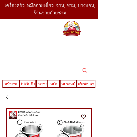
เครื่องครัว, หม้อก๋วยเตี๋ยว, จาน, ชาม, บางบอน,
ร้านขายถ้วยชาม
SBK
Today
ติดต่อเรา
02-416-
,061-325-
4782
2888
LINE ID : @sbktoday
หน้าแรก
โปรโมชั่น
กระทะ
หม้อ
หมวดหมู่
เกี่ยวกับเรา