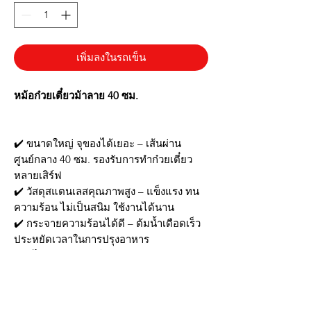
เพิ่มลงในรถเข็น
หม้อก๋วยเตี๋ยวม้าลาย 40 ซม.
✔️ ขนาดใหญ่ จุของได้เยอะ – เส้นผ่าน
ศูนย์กลาง 40 ซม. รองรับการทำก๋วยเตี๋ยว
หลายเสิร์ฟ
✔️ วัสดุสแตนเลสคุณภาพสูง – แข็งแรง ทน
ความร้อน ไม่เป็นสนิม ใช้งานได้นาน
✔️ กระจายความร้อนได้ดี – ต้มน้ำเดือดเร็ว
ประหยัดเวลาในการปรุงอาหาร
✔️ ดีไซน์มาตรฐาน ใช้งานง่าย – เหมาะ
สำหรับร้านอาหารและครัวเรือน
✔️ ทำความสะอาดง่าย – ไม่อมคราบ ล้างน้ำ
ได้สะดวก