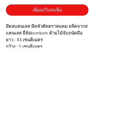
เพิ่มลงในรถเข็น
มีดสแตนเลส มีดหัวตัดตราคมคม ผลิตจากส
แตนเลส ยี่ห้อkomkom ด้ามไม้จับถนัดมือ
ยาว : 43 เซนติเมตร
กว้าง : 5 เซนติเมตร
✔️ผลิตจากสแตนเลสแท้เกรด304
✔️ด้ามไม้จับถนัดไม่ลื่น
✔️น้ำหนักเบา
✔️ใบมีดคม
▶️รูปภาพเป็นสินค้าจริง ตรงปก◀️
บริการส่งด่วน เฉพาะในกรุงเทพ ติดต่อไลน์ร้านในเวลาทำการเท่านั้นนะครับ
(07:00 - 17:00) วันจันทร์ ถึง วันอาทิตย์