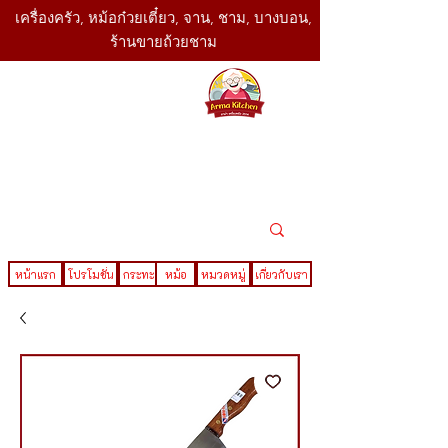
เครื่องครัว, หม้อก๋วยเตี๋ยว, จาน, ชาม, บางบอน,
ร้านขายถ้วยชาม
SBK
Today
ติดต่อเรา
02-416-
,061-325-
4782
2888
LINE ID : @sbktoday
หน้าแรก
โปรโมชั่น
กระทะ
หม้อ
หมวดหมู่
เกี่ยวกับเรา