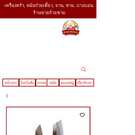
เครื่องครัว, หม้อก๋วยเตี๋ยว, จาน, ชาม, บางบอน,
ร้านขายถ้วยชาม
SBK
Today
ติดต่อเรา
02-416-
,061-325-
4782
2888
LINE ID : @sbktoday
หน้าแรก
โปรโมชั่น
กระทะ
หม้อ
หมวดหมู่
เกี่ยวกับเรา