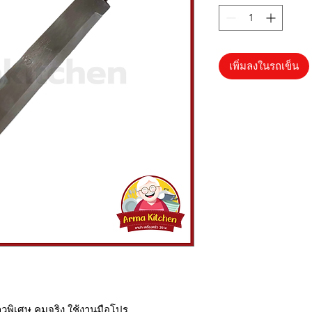
เพิ่มลงในรถเข็น
าวพิเศษ คมจริง ใช้งานมือโปร