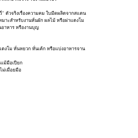
วี่” ตัวจริงเรื่องความคม ใบมีดผลิตจากสแตน
เหมาะสำหรับงานหั่นผัก ผลไม้ หรือผ่าแตงโม
้านอาหาร หรืองานบุญ
ตงโม หั่นหยวก หั่นเค้ก หรือแบ่งอาหารจาน
นแม้มือเปียก
ม่เมื่อยมือ
กรุงเทพ ติดต่อไลน์ร้านในเวลาทำการเท่านั้นนะครับ (07:00 - 17:00) วั
มใส่ @ นะครับ)
ถ้าต้องการราคาส่ง ยกโหล สามารถติดต่อ Line หรือ