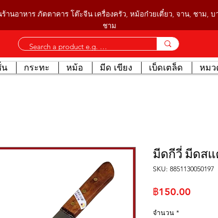
นร้านอาหาร ภัตตาคาร โต๊ะจีน เครื่องครัว, หม้อก๋วยเตี๋ยว, จาน, ชาม, 
ชาม
่น
กระทะ
หม้อ
มีด เขียง
เบ็ดเตล็ด
หมวด
มีดกีวี่ มีด
SKU: 8851130050197
ราคา
฿150.00
จำนวน
*