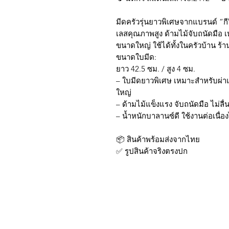
มีดครัวรุ่นยาวพิเศษจากแบรนด์ “กี
เลสคุณภาพสูง ด้ามไม้จับถนัดมือ 
ขนาดใหญ่ ใช้ได้ทั้งในครัวบ้าน ร
ขนาดใบมีด:
ยาว 42.5 ซม. / สูง 4 ซม.
– ใบมีดยาวพิเศษ เหมาะสำหรับผ่าแ
ใหญ่
– ด้ามไม้แข็งแรง จับถนัดมือ ไม่ลื่
– น้ำหนักบาลานซ์ดี ใช้งานต่อเนื่องไ
📦 สินค้าพร้อมส่งจากไทย
✅ รูปสินค้าจริงตรงปก
บริการส่งด่วน เฉพาะใน
Line: @sbktoday (อย่าลื