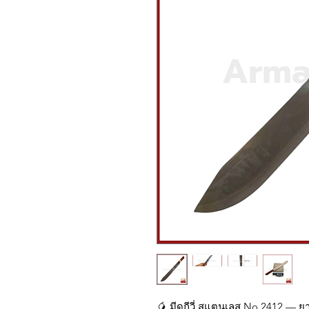
🥭 มีดกีวี่ สแตนเลส No.2412 — ย