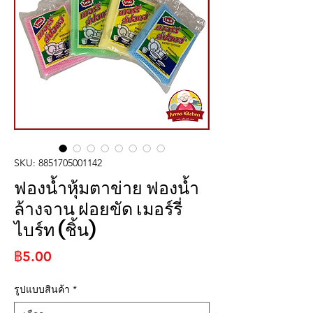
SKU: 8851705001142
ฟองน้ำหุ้มตาข่าย ฟองน้ำ
ล้างจาน ฝอยขัด เมอร์รี่
ไบร์ท (ชิ้น)
ราคา
฿5.00
รูปแบบสินค้า
*