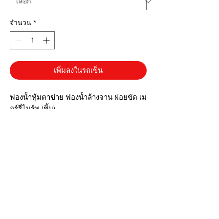
จำนวน
*
เพิ่มลงในรถเข็น
ฟองน้ำหุ้มตาข่าย ฟองน้ำล้างจาน ฝอยขัด เม
อร์รี่ไบร์ท (ชิ้น)
ฟองน้ำ มี 4 สี ชมพู / เขียว / เหลือง / ฟ้า
* ฟองน้ำหุ้มตาข่ายตีฟองง่าย
* สีสันสวยงาม
* น้ำหนักเบา
* ขนาดพอดีมือ
***รูปภาพสินค้าจริง ตรงปก***