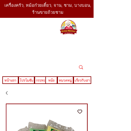
เครื่องครัว, หม้อก๋วยเตี๋ยว, จาน, ชาม, บางบอน,
ร้านขายถ้วยชาม
SBK
Today
ติดต่อเรา
02-416-
,061-325-
4782
2888
LINE ID : @sbktoday
หน้าแรก
โปรโมชั่น
กระทะ
หม้อ
หมวดหมู่
เกี่ยวกับเรา