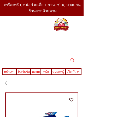
เครื่องครัว, หม้อก๋วยเตี๋ยว, จาน, ชาม, บางบอน,
ร้านขายถ้วยชาม
SBK
Today
ติดต่อเรา
02-416-
,061-325-
4782
2888
LINE ID : @sbktoday
หน้าแรก
โปรโมชั่น
กระทะ
หม้อ
หมวดหมู่
เกี่ยวกับเรา