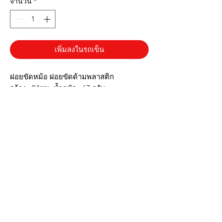
จำนวน
*
เพิ่มลงในรถเข็น
ฝอยขัดหม้อ ฝอยขัดด้ามพลาสติก
กว้าง : 24ซม. น้ำกนัก : 67 กรัม
✔️มีด้ามจับถนัดมือไม่เปรอะเปื้อน
✔️หัวฝอยสามารถถอดเปลี่ยนได้
✔️ผลิตจากวัสดุเกรด🅰️
✔️สีสันสวยงาม
▶️รูปภาพสินค้าจริง ตรงปก◀️
บริการส่งด่วน เฉพาะในกรุงเทพ ติดต่อไลน์ร้านในเวลาทำการเท่านั้นนะครับ