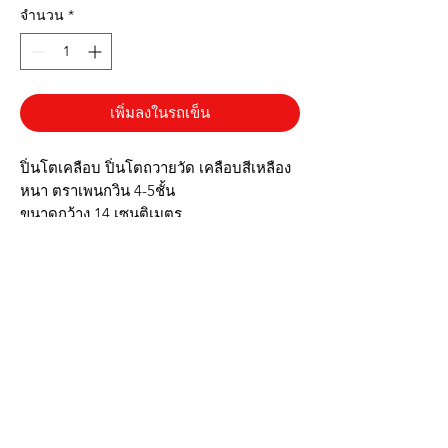
จำนวน
*
เพิ่มลงในรถเข็น
ปิ่นโตเคลือบ ปิ่นโตถวายวัด เคลือบสีเหลือง
หนา ตราเพนกวิน 4-5ชั้น
ขนาดกว้าง 14 เซนติเมตร
✔️เคลือบหนา ตราเพนกวิน
✔️ใส่ร้อนจัดได้ ต้มได้
✔️สีสวยสม่ำเสมอ
✔️เหมาะสำหรับถวายพระ
✔️รูปทรงสวยงาม
▶️รูปภาพสินค้าเป็นรูปภาพจริงตรงปก◀️