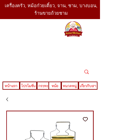
เครื่องครัว, หม้อก๋วยเตี๋ยว, จาน, ชาม, บางบอน,
ร้านขายถ้วยชาม
SBK
Today
ติดต่อเรา
02-416-
,061-325-
4782
2888
LINE ID : @sbktoday
หน้าแรก
โปรโมชั่น
กระทะ
หม้อ
หมวดหมู่
เกี่ยวกับเรา