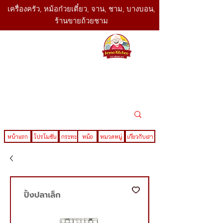
เครื่องครัว, หม้อก๋วยเตี๋ยว, จาน, ชาม, บางบอน,
ร้านขายถ้วยชาม
SBK
Today
ติดต่อเรา
02-416-
,061-325-
4782
2888
LINE ID : @sbktoday
หน้าแรก
โปรโมชั่น
กระทะ
หม้อ
หมวดหมู่
เกี่ยวกับเรา