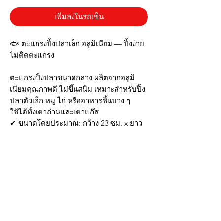
เพิ่มลงในรถเข็น
🐟 ตะแกรงปิ้งปลาเล็ก อลูมิเนียม — ปิ้งง่าย
ไม่ติดตะแกรง
ตะแกรงปิ้งปลาขนาดกลาง ผลิตจากอลูมิ
เนียมคุณภาพดี ไม่ขึ้นสนิม เหมาะสำหรับปิ้ง
ปลาตัวเล็ก หมู ไก่ หรืออาหารชิ้นบาง ๆ
ใช้ได้ทั้งเตาถ่านและเตาแก๊ส
✔ ขนาดโดยประมาณ: กว้าง 23 ซม. x ยาว
39 ซม. x สูง 3 ซม.
✔ ลวดถี่พิเศษ ป้องกันอาหารตกหล่น
✔ ด้ามจับถนัดมือ ไม่ร้อนมือ
✔ ใช้งานง่าย ทำความสะอาดสะดวก
✔ เหมาะสำหรับร้านอาหาร ครัวกลางแจ้ง
หรือปิ้งย่างในบ้าน
📦 จัดส่งจากไทย แพ็กสินค้าอย่างดี