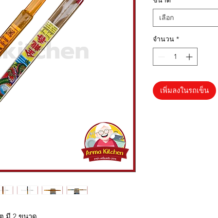
ขนาด
*
เลือก
จำนวน
*
เพิ่มลงในรถเข็น
ุต มี 2 ขนาด