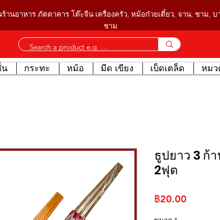
นร้านอาหาร ภัตตาคาร โต๊ะจีน เครื่องครัว, หม้อก๋วยเตี๋ยว, จาน, ชาม, 
ชาม
่น
กระทะ
หม้อ
มีด เขียง
เบ็ดเตล็ด
หมวด
ธูปยาว 3 ก้า
2ฟุต
ราคา
฿20.00