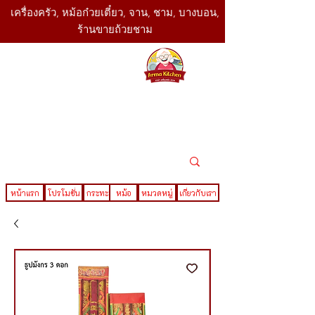
เครื่องครัว, หม้อก๋วยเตี๋ยว, จาน, ชาม, บางบอน,
ร้านขายถ้วยชาม
SBK
Today
ติดต่อเรา
02-416-
,061-325-
4782
2888
LINE ID : @sbktoday
หน้าแรก
โปรโมชั่น
กระทะ
หม้อ
หมวดหมู่
เกี่ยวกับเรา