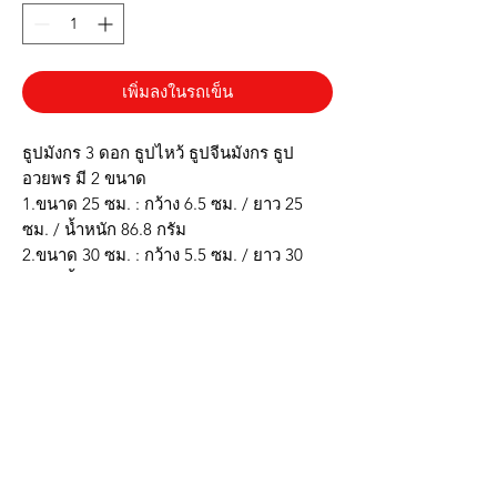
เพิ่มลงในรถเข็น
ธูปมังกร 3 ดอก ธูปไหว้ ธูปจีนมังกร ธูป
อวยพร มี 2 ขนาด
1.ขนาด 25 ซม. : กว้าง 6.5 ซม. / ยาว 25
ซม. / น้ำหนัก 86.8 กรัม
2.ขนาด 30 ซม. : กว้าง 5.5 ซม. / ยาว 30
ซม. / น้ำหนัก 105.2 กรัม
* ใช้สำหรับไหว้เจ้า ตรุษจีน สารทจีน หรือ
เทศกาลต่างๆ
* สีสันสวยงาม
* มีลวดลายมังกร และตัวอักษรอวยพรมงคล
* น้ำหนักเบาพกพาได้
***รูปภาพสินค้าจริงตรงปก***