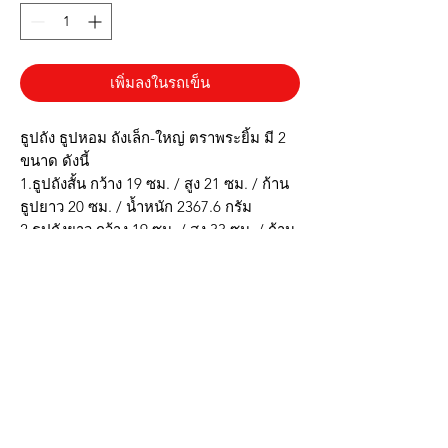
เพิ่มลงในรถเข็น
ธูปถัง ธูปหอม ถังเล็ก-ใหญ่ ตราพระยิ้ม มี 2
ขนาด ดังนี้
1.ธูปถังสั้น กว้าง 19 ซม. / สูง 21 ซม. / ก้าน
ธูปยาว 20 ซม. / น้ำหนัก 2367.6 กรัม
2.ธูปถังยาว กว้าง 19 ซม. / สูง 33 ซม. / ก้าน
ธูปยาว 32 ซม. / น้ำหนัก 3519.4 กรัม
* ธูปถังใหญ่ จำนวนเยอะคุ้มค่า
* กลิ่นมะลิ หอม
* บรรจุใส่กล่องจัดเก็บง่าย
* ควันน้อยไม่แสบตา
***รูปภาพสินค้าจริงตรงปก***