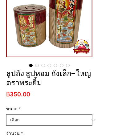
ธูปถัง ธูปหอม ถังเล็ก-ใหญ่
ตราพระยิ้ม
ราคา
฿350.00
ขนาด
*
จำนวน
*