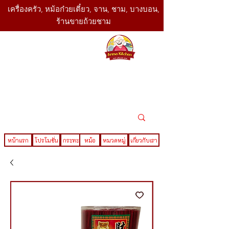
เครื่องครัว, หม้อก๋วยเตี๋ยว, จาน, ชาม, บางบอน,
ร้านขายถ้วยชาม
SBK
Today
ติดต่อเรา
02-416-
,061-325-
4782
2888
LINE ID : @sbktoday
หน้าแรก
โปรโมชั่น
กระทะ
หม้อ
หมวดหมู่
เกี่ยวกับเรา