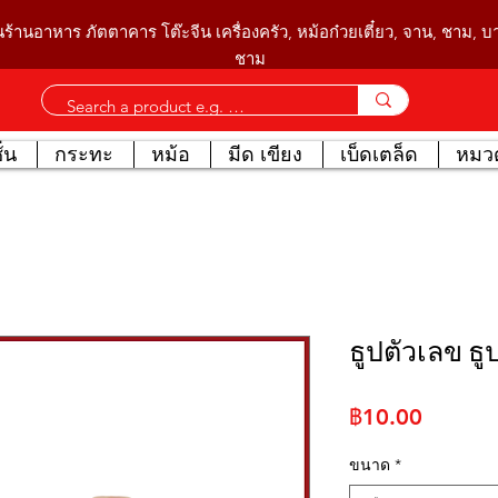
นร้านอาหาร ภัตตาคาร โต๊ะจีน เครื่องครัว, หม้อก๋วยเตี๋ยว, จาน, ชาม, 
ชาม
่น
กระทะ
หม้อ
มีด เขียง
เบ็ดเตล็ด
หมวด
ธูปตัวเลข ธูป
ราคา
฿10.00
ขนาด
*