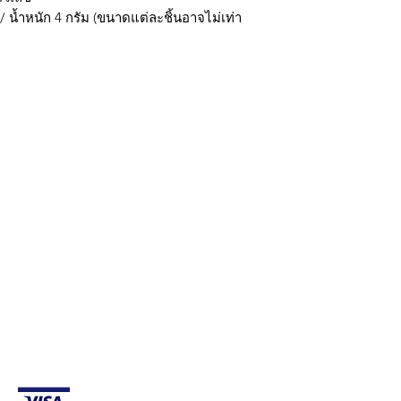
/ น้ำหนัก 4 กรัม (ขนาดแต่ละชิ้นอาจไม่เท่า
กรุงเทพ ติดต่อไลน์ร้านในเวลาทำการเท่านั้นนะครับ (07:00 - 17:00) วั
มใส่ @ นะครับ)
ถ้าต้องการราคาส่ง ยกโหล สามารถติดต่อ Line หรือ
การจัดส่ง & การคืนสินค้า
g payment methods