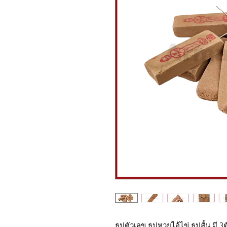
ธูปตัวเลข ธูปหวยไอ้ไข่ ธูปสั้น มี 3